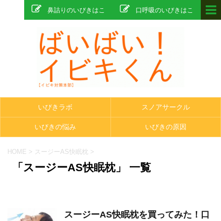
鼻詰りのいびきはこ
口呼吸のいびきはこ
ちら
ちら
いびきラボ
スノアサークル
いびきの悩み
いびきの原因
HOME
>
スージーAS快眠枕
>
「スージーAS快眠枕」 一覧
スージーAS快眠枕を買ってみた！口