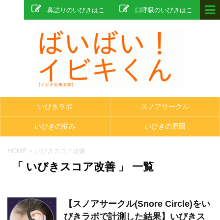
鼻詰りのいびきはこ
口呼吸のいびきはこ
ちら
ちら
いびきラボ
スノアサークル
いびきの悩み
いびきの原因
HOME
>
いびきスコア改善
「 いびきスコア改善 」 一覧
【スノアサークル(Snore Circle)をい
びきラボで計測した結果】いびきス