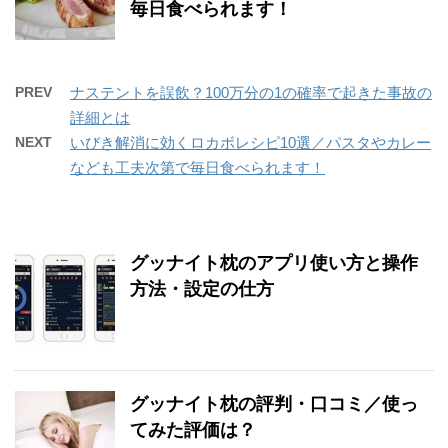
毎日食べられます！
PREV
ナステントを誤飲？100万分の1の確率で起きた事故の
詳細とは
NEXT
いびき解消に効くロカボレシピ10選／パスタやカレー
なども工夫次第で毎日食べられます！
グッナイト枕のアプリ使い方と操作
方法・設定の仕方
グッナイト枕の評判・口コミ／使っ
てみた評価は？