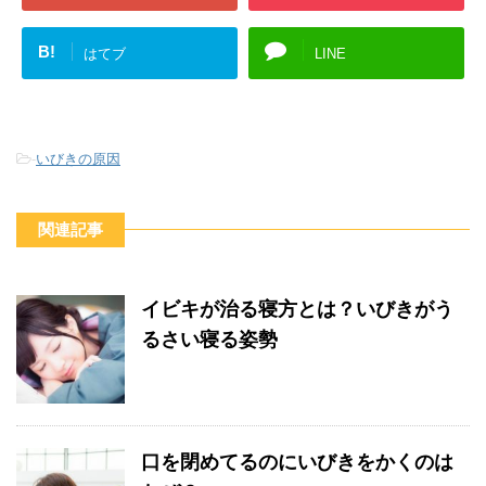
B!
はてブ
LINE
-
いびきの原因
関連記事
イビキが治る寝方とは？いびきがう
るさい寝る姿勢
口を閉めてるのにいびきをかくのは