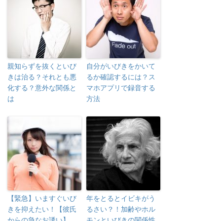
親知らずを抜くといび
自分がいびきをかいて
きは治る？それとも悪
るか確認するには？ス
化する？意外な関係と
マホアプリで録音する
は
方法
【緊急】いますぐいび
年をとるとイビキがう
きを抑えたい！【彼氏
るさい？！加齢やホル
からの急なお誘い】
モンといびきの関係性