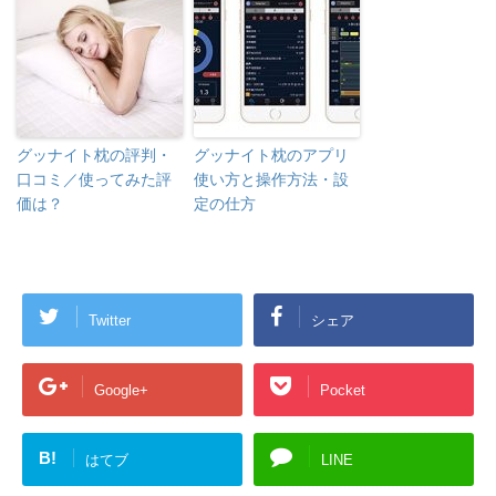
グッナイト枕の評判・
グッナイト枕のアプリ
口コミ／使ってみた評
使い方と操作方法・設
価は？
定の仕方
Twitter
シェア
Google+
Pocket
B!
はてブ
LINE