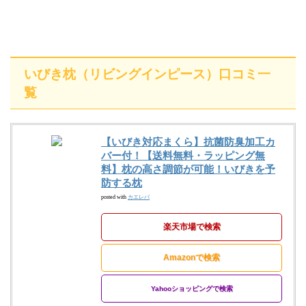
いびき枕（リビングインピース）口コミ一
覧
【いびき対応まくら】抗菌防臭加工カ
バー付！【送料無料・ラッピング無
料】枕の高さ調節が可能！いびきを予
防する枕
posted with
カエレバ
楽天市場で検索
Amazonで検索
Yahooショッピングで検索